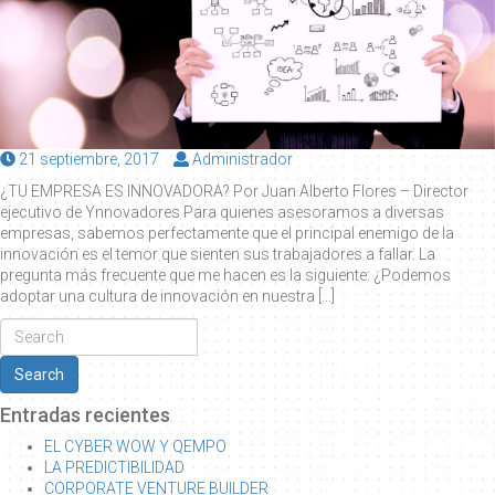
Posted
Posted
21 septiembre, 2017
Administrador
on
by
¿TU EMPRESA ES INNOVADORA? Por Juan Alberto Flores – Director
ejecutivo de Ynnovadores Para quienes asesoramos a diversas
empresas, sabemos perfectamente que el principal enemigo de la
innovación es el temor que sienten sus trabajadores a fallar. La
pregunta más frecuente que me hacen es la siguiente: ¿Podemos
adoptar una cultura de innovación en nuestra […]
Search
Entradas recientes
EL CYBER WOW Y QEMPO
LA PREDICTIBILIDAD
CORPORATE VENTURE BUILDER